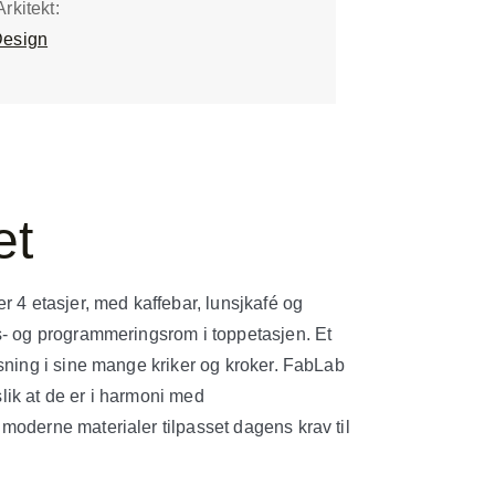
rkitekt:
Design
et
r 4 etasjer, med kaffebar, lunsjkafé og
s- og programmeringsrom i toppetasjen. Et
sning i sine mange kriker og kroker. FabLab
ik at de er i harmoni med
moderne materialer tilpasset dagens krav til