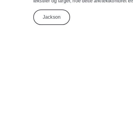
tekstiler og farger, noe dette arkitektkontoret el
Jackson