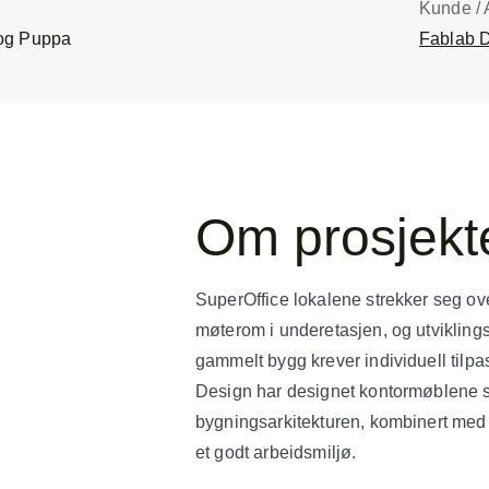
Kunde / A
 og Puppa
Fablab 
Om prosjekt
SuperOffice lokalene strekker seg ove
møterom i underetasjen, og utvikling
gammelt bygg krever individuell tilpa
Design har designet kontormøblene sl
bygningsarkitekturen, kombinert med 
et godt arbeidsmiljø.