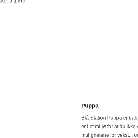
sker å gjøre.
Puppa
Blå Station Puppa er bab
er i et miljø for at du ikk
mulighetene for vekst... o