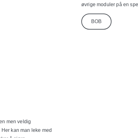
øvrige moduler på en spe
BOB
ten men veldig
ss. Her kan man leke med