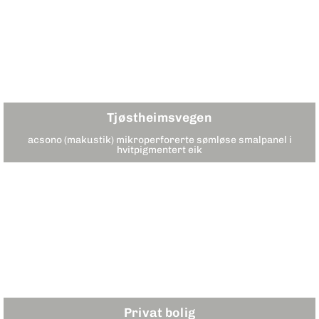
Tjøstheimsvegen
acsono (makustik) mikroperforerte sømløse smalpanel i
hvitpigmentert eik
Privat bolig