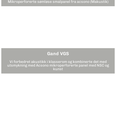
Mikroperforerte sømløse smalpanel fra acsono (Makustik)
Gand VGS
Vi forbedret akustikk i klasserom og kombinerte det med
utsmykning med Acsono mikroperforerte panel med NSC og
kunst