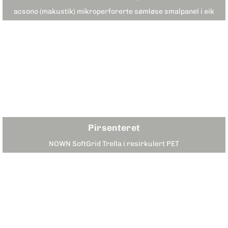
acsono (makustik) mikroperforerte sømløse smalpanel i eik
Pirsenteret
NOWN SoftGrid Trella i resirkulert PET