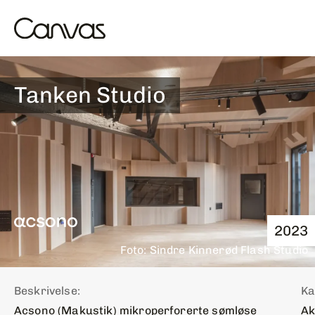
Tanken Studio
2023
Foto: Sindre Kinnerød Flash Studio
Beskrivelse:
Ka
Acsono (Makustik) mikroperforerte sømløse
Ak