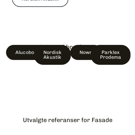
Last ned brosjyrer:
Alucobond
Nordisk
Nown
Parklex
Akustik
Prodema
Utvalgte referanser for Fasade